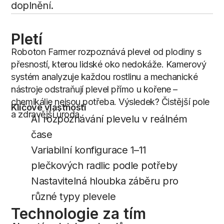
doplnění.
Pletí
Roboton Farmer rozpoznává plevel od plodiny s
přesností, kterou lidské oko nedokáže. Kamerový
systém analyzuje každou rostlinu a mechanické
nástroje odstraňují plevel přímo u kořene –
chemikálie nejsou potřeba. Výsledek? Čistější pole
Klíčové vlastnosti
a zdravější úroda.
AI rozpoznávání plevelu v reálném
čase
Variabilní konfigurace 1–11
plečkových radlic podle potřeby
Nastavitelná hloubka záběru pro
různé typy plevele
Technologie
za
tím