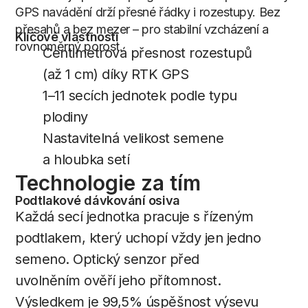
GPS navádění drží přesné řádky i rozestupy. Bez
přesahů a bez mezer – pro stabilní vzcházení a
Klíčové vlastnosti
rovnoměrný porost.
Centimetrová přesnost rozestupů
(až 1 cm) díky RTK GPS
1–11 secích jednotek podle typu
plodiny
Nastavitelná velikost semene
a hloubka setí
Technologie
za
tím
Podtlakové dávkování osiva
Každá secí jednotka pracuje s řízeným
podtlakem, který uchopí vždy jen jedno
semeno. Optický senzor před
uvolněním ověří jeho přítomnost.
Výsledkem je 99,5% úspěšnost výsevu