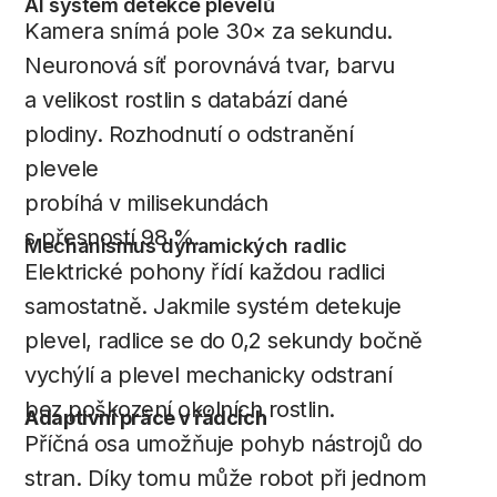
AI systém detekce plevelů
Kamera snímá pole 30× za sekundu.
Neuronová síť porovnává tvar, barvu
a velikost rostlin s databází dané
plodiny. Rozhodnutí o odstranění
plevele
probíhá v milisekundách
s přesností 98 %.
Mechanismus dynamických radlic
Elektrické pohony řídí každou radlici
samostatně. Jakmile systém detekuje
plevel, radlice se do 0,2 sekundy bočně
vychýlí a plevel mechanicky odstraní
bez poškození okolních rostlin.
Adaptivní práce v řádcích
Příčná osa umožňuje pohyb nástrojů do
stran. Díky tomu může robot při jednom