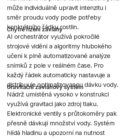
může individuálně upravit intenzitu i
směr proudu vody podle potřeby
konkrétního řádku rostlin.
Chytré řízení závlahy
AI orchestrátor využívá pokročilé
strojové vidění a algoritmy hlubokého
učení k plně automatizované analýze
snímků z pole v reálném čase. Pro
každý řádek automaticky nastavuje a
distribuuje optimalizovanou dávku vody.
Gravitační závlahový systém
Nádrž umístěná vysoko v konstrukci
využívá gravitaci jako zdroj tlaku.
Elektronické ventily s průtokoměry pak
přesně dávkují množství vody. Systém
hlídá hladinu a upozorní na nutnost