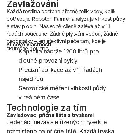
Zavlažování
Každá rostlina dostane přesně tolik vody, kolik
potřebuje. Roboton Farmer analyzuje vlhkost půdy
a stav plodin. Následně cíleně zalévá až v 11
řadách současně. Žádné plýtvání vodou, žádné
nedostatky – jen efektivní péče tam, kde je
Klíčové vlastnosti
skutečně potřeba.
Kapacita nádrže 1200 litrů pro
dlouhé provozní cykly
Precizní aplikace až v 11 řadách
najednou
Senzorické měření vlhkosti půdy
v reálném čase
Technologie
za
tím
Zavlažovací příčná lišta s tryskami
Jedenáct nezávisle řízených trysek je
rozmístěno na příčné liště. Každá tryska