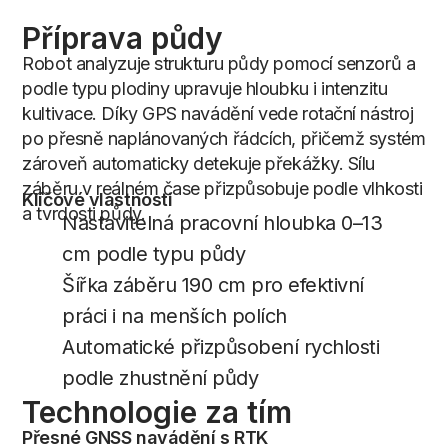
Příprava
půdy
Robot analyzuje strukturu půdy pomocí senzorů a
podle typu plodiny upravuje hloubku i intenzitu
kultivace. Díky GPS navádění vede rotační nástroj
po přesně naplánovaných řádcích, přičemž systém
zároveň automaticky detekuje překážky. Sílu
záběru v reálném čase přizpůsobuje podle vlhkosti
Klíčové vlastnosti
a tvrdosti půdy.
Nastavitelná pracovní hloubka 0–13
cm podle typu půdy
Šířka záběru 190 cm pro efektivní
práci i na menších polích
Automatické přizpůsobení rychlosti
podle zhustnění půdy
Technologie
za
tím
Přesné GNSS navádění s RTK