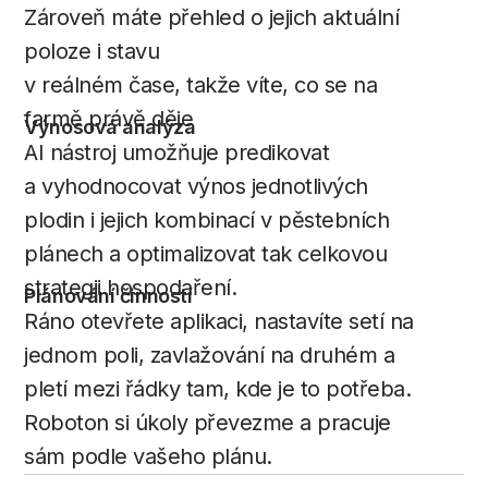
Zároveň máte přehled o jejich aktuální
poloze i stavu
v reálném čase, takže víte, co se na
farmě právě děje
Výnosová analýza
AI nástroj umožňuje predikovat
a vyhodnocovat výnos jednotlivých
plodin i jejich kombinací v pěstebních
plánech a optimalizovat tak celkovou
strategii hospodaření.
Plánování činností
Ráno otevřete aplikaci, nastavíte setí na
jednom poli, zavlažování na druhém a
pletí mezi řádky tam, kde je to potřeba.
Roboton si úkoly převezme a pracuje
sám podle vašeho plánu.