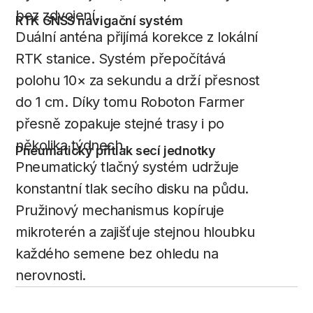
bez zdvojení.
RTK GNSS navigační systém
Duální anténa přijímá korekce z lokální
RTK stanice. Systém přepočítává
polohu 10× za sekundu a drží přesnost
do 1 cm. Díky tomu Roboton Farmer
přesně zopakuje stejné trasy i po
několika týdnech.
Pneumatický přítlak secí jednotky
Pneumatický tlačný systém udržuje
konstantní tlak secího disku na půdu.
Pružinový mechanismus kopíruje
mikroterén a zajišťuje stejnou hloubku
každého semene bez ohledu na
nerovnosti.