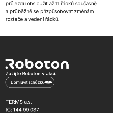
průjezdu obsloužit až 11 řádků současně
a průběžně se přizpůsobovat změnám
rozteče a vedení řádků.
Zažijte
Roboton
v
akci.
Domluvit schůzku
TERMS a.s.
IČ: 144 99 037