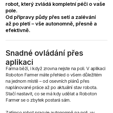
r
o
b
o
t
,
k
t
e
r
ý
z
v
l
á
d
á
k
o
m
p
l
e
t
n
í
p
é
č
i
o
v
a
š
e
p
o
l
e
.
O
d
p
ř
í
p
r
a
v
y
p
ů
d
y
p
ř
e
s
s
e
t
í
a
z
a
l
é
v
á
n
í
a
ž
p
o
p
l
e
t
í
–
v
š
e
a
u
t
o
n
o
m
n
ě
,
p
ř
e
s
n
ě
a
e
f
e
k
t
i
v
n
ě
.
Snadné
ovládání
přes
aplikaci
Farma běží, i když zrovna nejste na poli. V aplikaci
Roboton Farmer máte přehled o všem důležitém
na jednom místě – od osevních plánů přes
naplánované práce až po aktuální stav robota.
Stačí nastavit, co se má kdy udělat a Roboton
Farmer se o zbytek postará sám.
Zatímco robot pracuje autonomně na poli, vy